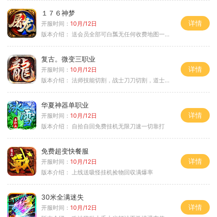
１７６神梦
详情
开服时间：
10月/12日
版本介绍：
送会员全部可白瓢无任何收费地图一切靠打
复古。微变三职业
详情
开服时间：
10月/12日
版本介绍：
法师技能切割，战士刀刀切割，道士宠物秒怪
华夏神器单职业
详情
开服时间：
10月/12日
版本介绍：
自拾自回免费挂机无限刀速一切靠打
免费超变快餐服
详情
开服时间：
10月/12日
版本介绍：
上线送吸怪挂机捡物回収满爆率
30米全满迷失
详情
开服时间：
10月/12日