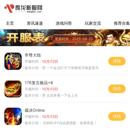
主页
资讯速递
游戏问答
玩家交流
推荐合集
更新时间：2025-08-23
帝尊大陆
详情
开服时间：
10月/12日
版本介绍：
荐 一个会员打天下谁都有可能是黑马
176复古极品+8
详情
开服时间：
10月/12日
版本介绍：
荐 点进来看一下会上头
裁决Online
详情
开服时间：
10月/12日
版本介绍：
百种BUFF自由度搭配，探索星盘！