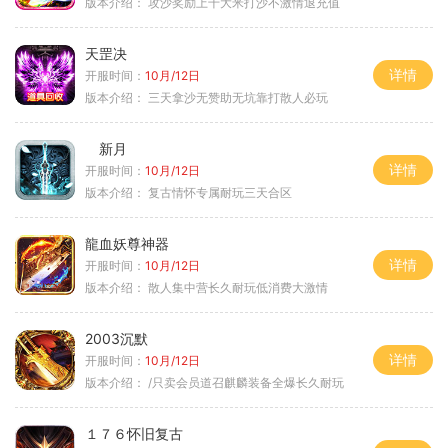
版本介绍：
攻沙奖励上千大米打沙不激情退充值
天罡决
详情
开服时间：
10月/12日
版本介绍：
三天拿沙无赞助无坑靠打散人必玩
新月
详情
开服时间：
10月/12日
版本介绍：
复古情怀专属耐玩三天合区
龍血妖尊神器
详情
开服时间：
10月/12日
版本介绍：
散人集中营长久耐玩低消费大激情
2003沉默
详情
开服时间：
10月/12日
版本介绍：
/只卖会员道召麒麟装备全爆长久耐玩
１７６怀旧复古