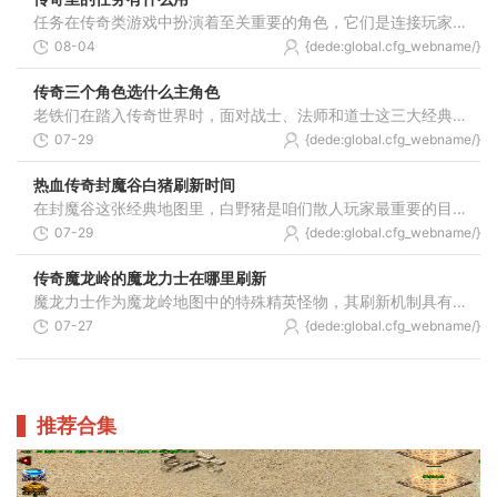
任务在传奇类游戏中扮演着至关重要的角色，它们是连接玩家与游戏世界的纽带，通过完成任务玩家能够深入了解游戏机制和世界观。任务不仅是推动游戏进程的核心要素，更是玩家获
08-04
{dede:global.cfg_webname/}
传奇三个角色选什么主角色
老铁们在踏入传奇世界时，面对战士、法师和道士这三大经典职业，选择合适的定位决定了你的成长轨迹。战士凭借坚实的身躯与刚猛的物理输出立足于近身搏杀，法师运用自然元素释
07-29
{dede:global.cfg_webname/}
热血传奇封魔谷白猪刷新时间
在封魔谷这张经典地图里，白野猪是咱们散人玩家最重要的目标之一。这张地图里多个区域都会刷新白野猪，包括封魔殿、烈焰殿、雷霆之路、秘密通道、霸者大厅等地方。根据老玩家
07-29
{dede:global.cfg_webname/}
传奇魔龙岭的魔龙力士在哪里刷新
魔龙力士作为魔龙岭地图中的特殊精英怪物，其刷新机制具有一定的规律性。根据相关游戏资料记载，魔龙力士主要出现在魔龙岭地图的特定区域，其刷新与魔龙殿入口的开启存在密切
07-27
{dede:global.cfg_webname/}
推荐合集