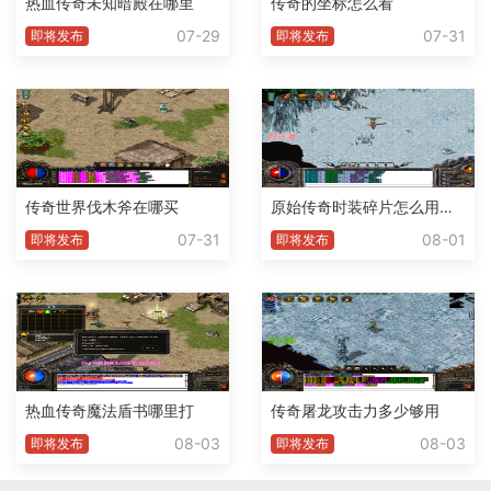
热血传奇未知暗殿在哪里
传奇的坐标怎么看
07-29
07-31
即将发布
即将发布
传奇世界伐木斧在哪买
原始传奇时装碎片怎么用不了了
07-31
08-01
即将发布
即将发布
热血传奇魔法盾书哪里打
传奇屠龙攻击力多少够用
08-03
08-03
即将发布
即将发布