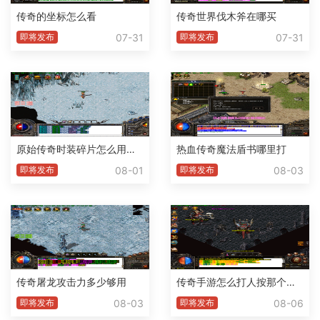
传奇的坐标怎么看
传奇世界伐木斧在哪买
07-31
07-31
即将发布
即将发布
原始传奇时装碎片怎么用不了了
热血传奇魔法盾书哪里打
08-01
08-03
即将发布
即将发布
传奇屠龙攻击力多少够用
传奇手游怎么打人按那个腱子
08-03
08-06
即将发布
即将发布