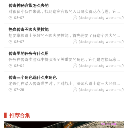
传奇神秘宫殿怎么去的
对很多小伙伴来说，找到这座宫殿的入口确实得花点心思。它通常隐藏在某个地图的角落，或者需要完成特定的任务才能解锁。进入宫殿前，记得先看看自己有没有达到必要的等级，或
08-07
{dede:global.cfg_webname/}
热血传奇召唤火灵技能
想要掌握道士英雄的召唤火灵技能，首先需要了解这个强大的召唤兽是怎么获得的。这个技能书通常会在特定的游戏活动中出现，比如新年赐福这类活动就有机会拿到。记住这是专门为
08-07
{dede:global.cfg_webname/}
传奇里的任务有什么用
任务在传奇类游戏中扮演着至关重要的角色，它们是连接玩家与游戏世界的纽带，通过完成任务玩家能够深入了解游戏机制和世界观。任务不仅是推动游戏进程的核心要素，更是玩家获
08-04
{dede:global.cfg_webname/}
传奇三个角色选什么主角色
老铁们在踏入传奇世界时，面对战士、法师和道士这三大经典职业，选择合适的定位决定了你的成长轨迹。战士凭借坚实的身躯与刚猛的物理输出立足于近身搏杀，法师运用自然元素释
07-29
{dede:global.cfg_webname/}
推荐合集