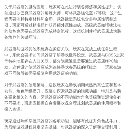
关于武器店的进阶应用，玩家可在此进行装备熔炼和属性提升。例
如通过沙巴克武器店的熔炼大师，可将武器强化至+7等级，这个过
程需要消耗特定材料和金币。武器锻造系统包含多种属性调整选
项，玩家可通过精准操作获得额外属性加成。高级武器如嗜魂法杖
的修炼也需要在武器店完成特定流程，这些机制使得武器店成为装
备培养的关键环节。
武器店与游戏其他系统存在紧密关联。玩家在完成主线任务过程
中，系统会要求访问武器店了解游戏世界设定。武器店与BOSS之家
等特殊地图存在入口关联，部分隐藏通道需要通过武器店NPC触
发。这种设计使武器店成为连接游戏各系统的枢纽之一，玩家在游
戏不同阶段都需要反复利用武器店的功能。
对于武器店的使用策略，建议玩家在游戏初期就熟悉其位置和基本
功能。角色等级提升，应逐步探索武器店的隐藏功能，特别是与装
备强化相关的内容。需武器店的不同功能对角色等级和资源储备有
不同要求，玩家应根据自身发展状况合理规划武器店的使用频率和
投入资源。
玩家通过熟练掌握武器店的各项功能，能够有效提升角色战斗力，
为后续游戏进程奠定坚实基础。对武器店的深入了解和合理利用，