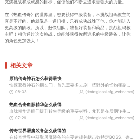
充满挑战和成就感的目标，促使他们不断去追求更强大的力量。
在《热血传奇》的世界里，想要获得中级装备，不挑战祖玛教主简
直是不行的。他就像是一道门槛，只有成功战胜了他，你才能进入
更高级的阶段。所以，赶快组队，准备好装备和药品，挑战祖玛教
主吧！相信通过这次挑战，你能够获得你所追求的中级装备，让你
的角色更加强大！
相关文章
原始传奇神石怎么获得最快
快速获得神石的朋友们，首先需要多去刷一些野外的怪物和副本，游戏里很多常见的怪物都有概率掉落神石碎片，把这些碎片攒起来就能在神石商人那里换取完整的神石。除了打怪掉落
08-03
{dede:global.cfg_webname/}
热血合击血脉精华怎么获得
血脉精华是咱们提升转生等级的重要材料，尤其是在后期转生过程中需求量会逐渐增加。提前了解获取方法可以帮助朋友们更有效地规划资源积累，避免在需要时手忙脚乱。很多小伙伴
07-29
{dede:global.cfg_webname/}
传奇世界屠魔装备怎么获得的
在传奇世界中获取屠魔装备的主要途径包括击败特定BOSS、参与副本挑战以及利用游戏内锻造系统。高等级BOSS如祖玛教主等有概率直接掉落屠魔装备，尤其是55级以上的BOSS具备掉落屠龙类