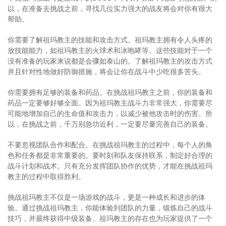
以，在准备去挑战之前，寻找几位实力强大的战友将会对你有很大
帮助。
你需要了解祖玛教主的技能和攻击方式。祖玛教主拥有令人头疼的
放技能能力，如祖玛教主的火球术和冰咆哮等。这些技能对于一个
没有准备的玩家来说都是会骤如泰山的。了解祖玛教主的攻击方式
并且针对性地做好防御措施，将会让你在战斗中少吃很多苦头。
你需要拥有足够的装备和药品。在挑战祖玛教主之前，你的装备和
药品一定要够好够全面。因为祖玛教主战斗力非常强大，你需要尽
可能地增加自己的生命值和攻击力，以减少被他攻击时的伤害。所
以，在挑战之前，千万别急功近利，一定要尽量完善自己的装备。
不要忽视团队合作和配合。在挑战祖玛教主的过程中，每个人的角
色和任务都是非常重要的。要时刻和队友保持联系，制定好合理的
战斗计划和战术。只有充分发挥团队协作的优势，才能在挑战祖玛
教主的过程中取得胜利。
挑战祖玛教主不仅是一场游戏的战斗，更是一种成长和进步的体
验。通过挑战祖玛教主，你能体验到团队的力量，锻炼自己的战斗
技巧，并最终获得中级装备。祖玛教主的存在也为玩家提供了一个