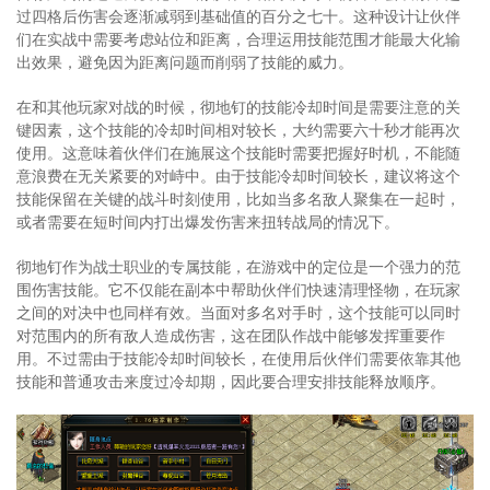
过四格后伤害会逐渐减弱到基础值的百分之七十。这种设计让伙伴
们在实战中需要考虑站位和距离，合理运用技能范围才能最大化输
出效果，避免因为距离问题而削弱了技能的威力。
在和其他玩家对战的时候，彻地钉的技能冷却时间是需要注意的关
键因素，这个技能的冷却时间相对较长，大约需要六十秒才能再次
使用。这意味着伙伴们在施展这个技能时需要把握好时机，不能随
意浪费在无关紧要的对峙中。由于技能冷却时间较长，建议将这个
技能保留在关键的战斗时刻使用，比如当多名敌人聚集在一起时，
或者需要在短时间内打出爆发伤害来扭转战局的情况下。
彻地钉作为战士职业的专属技能，在游戏中的定位是一个强力的范
围伤害技能。它不仅能在副本中帮助伙伴们快速清理怪物，在玩家
之间的对决中也同样有效。当面对多名对手时，这个技能可以同时
对范围内的所有敌人造成伤害，这在团队作战中能够发挥重要作
用。不过需由于技能冷却时间较长，在使用后伙伴们需要依靠其他
技能和普通攻击来度过冷却期，因此要合理安排技能释放顺序。