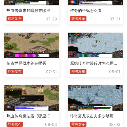
热血传奇未知暗殿在哪里
传奇的坐标怎么看
07-29
07-31
即将发布
即将发布
传奇世界伐木斧在哪买
原始传奇时装碎片怎么用不了了
07-31
08-01
即将发布
即将发布
热血传奇魔法盾书哪里打
传奇屠龙攻击力多少够用
08-03
08-03
即将发布
即将发布