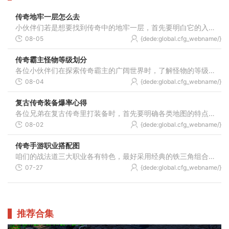
传奇地牢一层怎么去
小伙伴们若是想要找到传奇中的地牢一层，首先要明白它的入口位置在一个叫盟重省的地方，具体坐标大约是（140，90）附近。那里是通往蜈蚣洞的起点，进去后的第一个地图就是我们心
08-05
{dede:global.cfg_webname/}
传奇霸主怪物等级划分
各位小伙伴们在探索传奇霸主的广阔世界时，了解怪物的等级划分是提升实力和规划发展的重要一环。游戏中的怪物按照实力可以大致划分为初级、中级和高级几个主要层次，每一类怪
08-04
{dede:global.cfg_webname/}
复古传奇装备爆率心得
各位兄弟在复古传奇里打装备时，首先要明确各类地图的特点和产出规律。不同区域的怪物掉落的装备品质差异明显，例如矿坑里的僵尸会掉落祈祷头盔和低等级技能书，而逆魔大殿则
08-02
{dede:global.cfg_webname/}
传奇手游职业搭配图
咱们的战法道三大职业各有特色，最好采用经典的铁三角组合来开启冒险旅程。战士作为团队的坚实壁垒，擅长近距离作战，拥有强大的防御能力和爆发性输出，在攻城战和野外对决中
07-27
{dede:global.cfg_webname/}
推荐合集