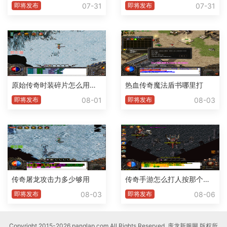
07-31
07-31
即将发布
即将发布
原始传奇时装碎片怎么用不了了
热血传奇魔法盾书哪里打
08-01
08-03
即将发布
即将发布
传奇屠龙攻击力多少够用
传奇手游怎么打人按那个腱子
08-03
08-06
即将发布
即将发布
Copyright 2015-2026 panglap.com All Rights Reserved. 庞龙新服网 版权所