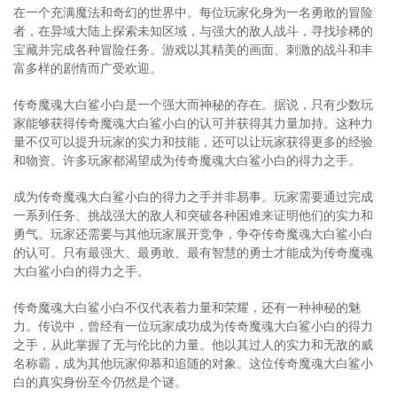
在一个充满魔法和奇幻的世界中。每位玩家化身为一名勇敢的冒险
者，在异域大陆上探索未知区域，与强大的敌人战斗，寻找珍稀的
宝藏并完成各种冒险任务。游戏以其精美的画面、刺激的战斗和丰
富多样的剧情而广受欢迎。
传奇魔魂大白鲨小白是一个强大而神秘的存在。据说，只有少数玩
家能够获得传奇魔魂大白鲨小白的认可并获得其力量加持。这种力
量不仅可以提升玩家的实力和技能，还可以让玩家获得更多的经验
和物资。许多玩家都渴望成为传奇魔魂大白鲨小白的得力之手。
成为传奇魔魂大白鲨小白的得力之手并非易事。玩家需要通过完成
一系列任务、挑战强大的敌人和突破各种困难来证明他们的实力和
勇气。玩家还需要与其他玩家展开竞争，争夺传奇魔魂大白鲨小白
的认可。只有最强大、最勇敢、最有智慧的勇士才能成为传奇魔魂
大白鲨小白的得力之手。
传奇魔魂大白鲨小白不仅代表着力量和荣耀，还有一种神秘的魅
力。传说中，曾经有一位玩家成功成为传奇魔魂大白鲨小白的得力
之手，从此掌握了无与伦比的力量。他以其过人的实力和无敌的威
名称霸，成为其他玩家仰慕和追随的对象。这位传奇魔魂大白鲨小
白的真实身份至今仍然是个谜。