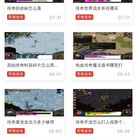
传奇的坐标怎么看
传奇世界伐木斧在哪买
07-31
07-31
即将发布
即将发布
原始传奇时装碎片怎么用不了了
热血传奇魔法盾书哪里打
08-01
08-03
即将发布
即将发布
传奇屠龙攻击力多少够用
传奇手游怎么打人按那个腱子
08-03
08-06
即将发布
即将发布