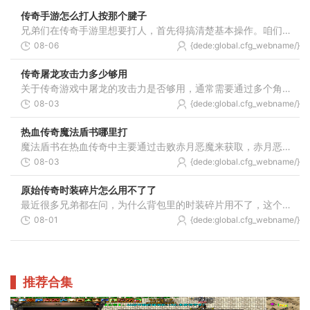
传奇手游怎么打人按那个腱子
兄弟们在传奇手游里想要打人，首先得搞清楚基本操作。咱们通过虚拟摇杆来控制角色移动，右手边是技能栏，点一下就能放出技能。攻击敌人要记得调整好模式，在角色头像旁边能看
08-06
{dede:global.cfg_webname/}
传奇屠龙攻击力多少够用
关于传奇游戏中屠龙的攻击力是否够用，通常需要通过多个角度进行综合判断，攻击力的不足或过高在不同游戏情境下都可能导致不同的结果，因此玩家在提升角色或武器的攻击数值时
08-03
{dede:global.cfg_webname/}
热血传奇魔法盾书哪里打
魔法盾书在热血传奇中主要通过击败赤月恶魔来获取，赤月恶魔通常出现在赤月峡谷地图的深处，这个地点是法师职业获取魔法盾技能书最可靠和常见的来源，你需要前往赤月峡谷的特
08-03
{dede:global.cfg_webname/}
原始传奇时装碎片怎么用不了了
最近很多兄弟都在问，为什么背包里的时装碎片用不了，这个其实跟游戏里的开放时间有关系。咱们在游戏里获得的时装碎片不是想用就能随时用的，必须等到开服达到特定天数后，系
08-01
{dede:global.cfg_webname/}
推荐合集