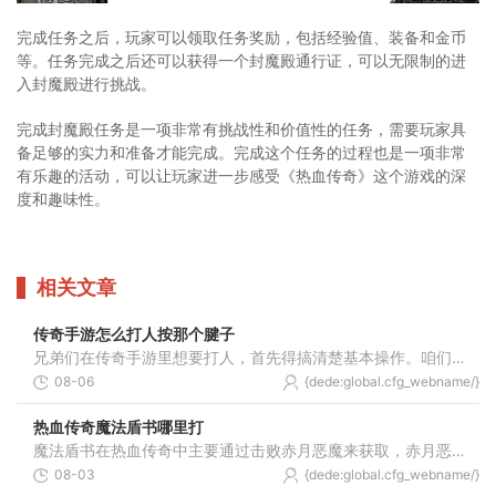
完成任务之后，玩家可以领取任务奖励，包括经验值、装备和金币
等。任务完成之后还可以获得一个封魔殿通行证，可以无限制的进
入封魔殿进行挑战。
完成封魔殿任务是一项非常有挑战性和价值性的任务，需要玩家具
备足够的实力和准备才能完成。完成这个任务的过程也是一项非常
有乐趣的活动，可以让玩家进一步感受《热血传奇》这个游戏的深
度和趣味性。
相关文章
传奇手游怎么打人按那个腱子
兄弟们在传奇手游里想要打人，首先得搞清楚基本操作。咱们通过虚拟摇杆来控制角色移动，右手边是技能栏，点一下就能放出技能。攻击敌人要记得调整好模式，在角色头像旁边能看
08-06
{dede:global.cfg_webname/}
热血传奇魔法盾书哪里打
魔法盾书在热血传奇中主要通过击败赤月恶魔来获取，赤月恶魔通常出现在赤月峡谷地图的深处，这个地点是法师职业获取魔法盾技能书最可靠和常见的来源，你需要前往赤月峡谷的特
08-03
{dede:global.cfg_webname/}