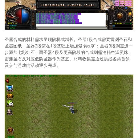
圣器合成的材料需求呈现阶梯式增长。圣器1段合成需要雷渊圣石和
圣器图纸；圣器2段需在1段基础上增加紫陨灵矿；圣器3段则需进一
步添加七彩虹石；而圣器4段及更高阶段的合成则需消耗空泽灵珠、
雷渊圣石及对应低阶圣器作为基底。材料收集需通过挑战各类首领
及参与游戏内活动逐步完成。