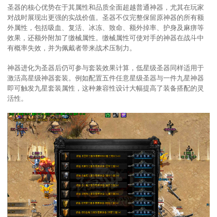
圣器的核心优势在于其属性和品质全面超越普通神器，尤其在玩家
对战时展现出更强的实战价值。圣器不仅完整保留原神器的所有额
外属性，包括吸血、复活、冰冻、致命、额外掉率、护身及麻痹等
效果，还额外附加了缴械属性。缴械属性可使对手的神器在战斗中
有概率失效，并为佩戴者带来战术压制力。
神器进化为圣器后仍可参与套装效果计算，低星级圣器同样适用于
激活高星级神器套装。例如配置五件任意星级圣器与一件九星神器
即可触发九星套装属性，这种兼容性设计大幅提高了装备搭配的灵
活性。