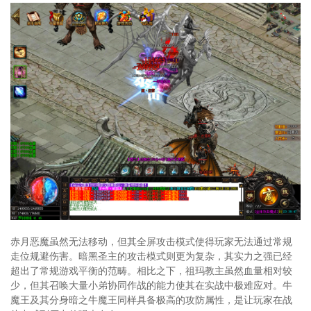
赤月恶魔虽然无法移动，但其全屏攻击模式使得玩家无法通过常规
走位规避伤害。暗黑圣主的攻击模式则更为复杂，其实力之强已经
超出了常规游戏平衡的范畴。相比之下，祖玛教主虽然血量相对较
少，但其召唤大量小弟协同作战的能力使其在实战中极难应对。牛
魔王及其分身暗之牛魔王同样具备极高的攻防属性，是让玩家在战