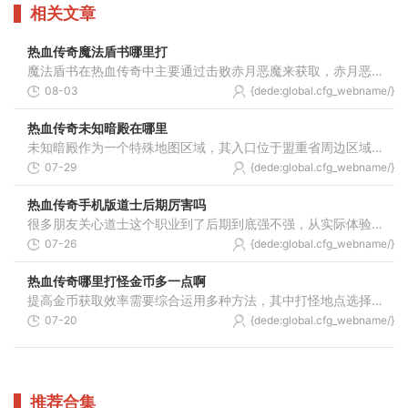
相关文章
热血传奇魔法盾书哪里打
魔法盾书在热血传奇中主要通过击败赤月恶魔来获取，赤月恶魔通常出现在赤月峡谷地图的深处，这个地点是法师职业获取魔法盾技能书最可靠和常见的来源，你需要前往赤月峡谷的特
08-03
{dede:global.cfg_webname/}
热血传奇未知暗殿在哪里
未知暗殿作为一个特殊地图区域，其入口位于盟重省周边区域。玩家从盟重省土城出发，通过特定路径才能抵达这个神秘场所。进入未知暗殿需要经过一系列连接通道和地图转换，整个
07-29
{dede:global.cfg_webname/}
热血传奇手机版道士后期厉害吗
很多朋友关心道士这个职业到了后期到底强不强，从实际体验来看，道士在后期确实是一个相当厉害的职业。虽然前期可能感觉有些弱势，但到了三十五级以后，装备和技能的逐步完善
07-26
{dede:global.cfg_webname/}
热血传奇哪里打怪金币多一点啊
提高金币获取效率需要综合运用多种方法，其中打怪地点选择尤为重要。玩家可以通过挖掘特定区域的金币收益特点来制定合适的打怪路线，一般而言怪物密集且刷新速度较快的区域往
07-20
{dede:global.cfg_webname/}
推荐合集