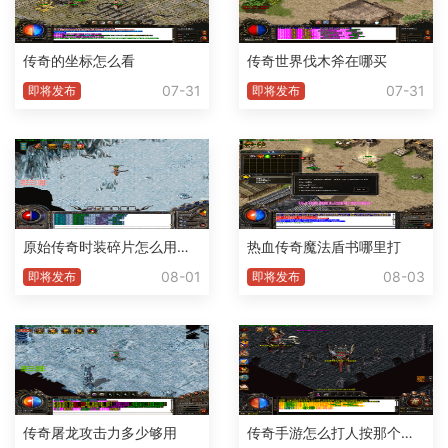
传奇的坐标怎么看
传奇世界伐木斧在哪买
07-31
07-31
即将发布
即将发布
原始传奇时装碎片怎么用不了了
热血传奇魔法盾书哪里打
08-01
08-03
即将发布
即将发布
传奇屠龙攻击力多少够用
传奇手游怎么打人按那个腱子